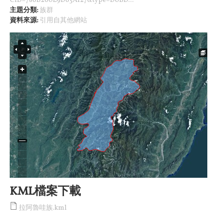
CID=786B260E9D63A127&type=D0BD...
主題分類:
族群
資料來源:
引用自其他網站
KML檔案下載
拉阿魯哇族.kml