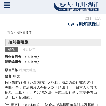
☰
註冊
｜
登入
1,903 則知識條目
您在這裡
首頁
» 拉阿魯哇族
拉阿魯哇族
主要索引標籤
檢視
(作用中頁籤)
修訂版本
原創條目者：
zih-hong
最新編輯者：
zih-hong
原住民族:
拉阿魯哇族
語言
中文
拉阿魯哇族據《台灣方誌》之記載，稱為內憂社或內悠社、
美隴社等，在清末漢人合稱之為「頂四社」，日本人沿其名
稱為「上四社」。乃又稱為四社群或上四社群，主要分布由
以下四社所組成：
(一)排剪社（paiciana）：位於荖濃溪和埔頭溪河流處北側山