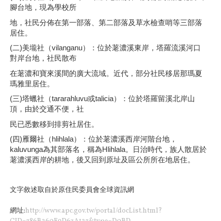
腳台地，現為學校所
地，社民分佈在第一部落、第二部落及草水檢查哨等三部落
居住。
(二)美壠社（vilanganu）：位於荖濃溪東岸，塔羅流溪河口
對岸台地，社民散布
在荖濃和寶來溪間的廣大流域。近代，部分社民移居那瑪夏
瑪雅里居住。
(三)塔蠟社（tararahluvu或talicia）：位於塔羅留溪北岸山
頂，由於交通不便，社
民已悉數移到排剪社居住。
(四)雁爾社（hlihlala）：位於荖濃溪西岸河階台地，
kaluvunga為其部落名，稱為Hlihlala。日治時代，族人散居於
荖濃溪西岸的耕地，後又回到原址及區公所所在地居住。
文字敘述取自於原住民委員會全球資訊網
網址:
http://www.apc.gov.tw/portal/docList.html?