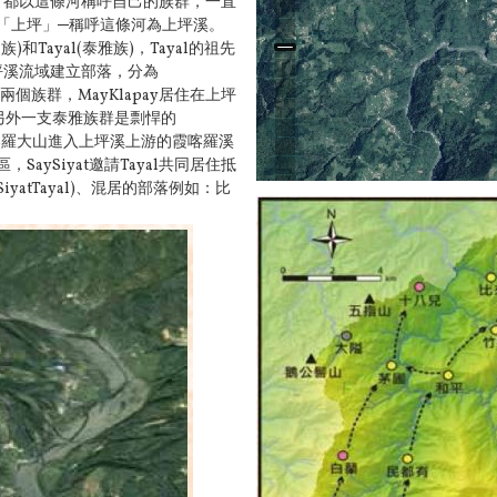
夏族) 都以這條河稱呼自己的
族群，一直
「上坪」─稱呼這條河為上坪溪。
)和Tayal(泰雅族)，
Tayal的祖先
上坪溪流域建立部落
，分為
兒)兩個族群，MayKlapay
居住在上坪
有另外一支泰雅族群
是剽悍的
霞喀羅大山進入上坪溪上
游的霞喀羅溪
aySiyat邀
請Tayal共同居住抵
tTayal)
、混居的部落例如：比