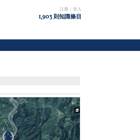
註冊
｜
登入
1,903 則知識條目