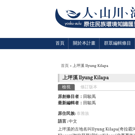
首頁
關於本計畫
群眾編輯條目
您在這裡
首頁
» 上坪溪 llyung Kilapa
上坪溪 llyung Kilapa
主要索引標籤
檢視
(作用中頁籤)
修訂版本
原創條目者：
田駿禹
最新編輯者：
田駿禹
原住民族:
泰雅族
語言
中文
上坪溪的古地名叫llyung Kilapa(奇拉霸