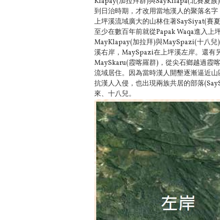
Klapay(加拉拜群)
與SayKilapa(北賽
到日治時期，才改用當地漢人的聚
落名字
上坪溪流域廣大的山林住著SaySiyat(賽夏族
至少在數百年前就從Papak Waqa進入
MayKlapay(加拉拜)與MaySpazi(十八
溪右岸，MaySpazi在上坪溪左岸。還
MaySkaru(霞喀羅群)，從尖石鄉越過
流域居住。因為當時漢人開墾逐漸逼近山區，S
抗漢人入侵，也出現兩族共居的部落(SaySiya
來、十八兒。