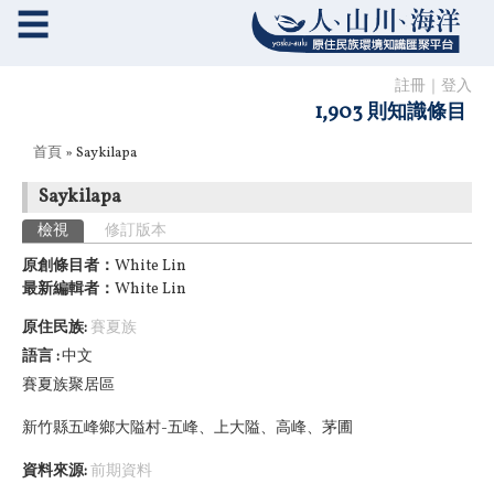
☰
註冊
｜
登入
1,903 則知識條目
您在這裡
首頁
» Saykilapa
Saykilapa
主要索引標籤
檢視
(作用中頁籤)
修訂版本
原創條目者：
White Lin
最新編輯者：
White Lin
原住民族:
賽夏族
語言
中文
賽夏族
聚居
區
新竹縣五峰鄉大隘村-五峰、上大隘、高峰、茅圃
資料來源:
前期資料