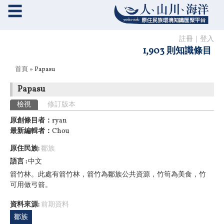
☰
註冊
｜
登入
1,903 則知識條目
您在這裡
首頁
» Papasu
Papasu
主要索引標籤
檢視
(作用中頁籤)
修訂版本
原創條目者：
ryan
最新編輯者：
Chou
原住民族:
鄒族
語言
中文
箭竹林。此處有箭竹林，箭竹為鄒族公共資源，竹筍為美食，竹
可用做弓箭。
資料來源:
前期資料
鄒族