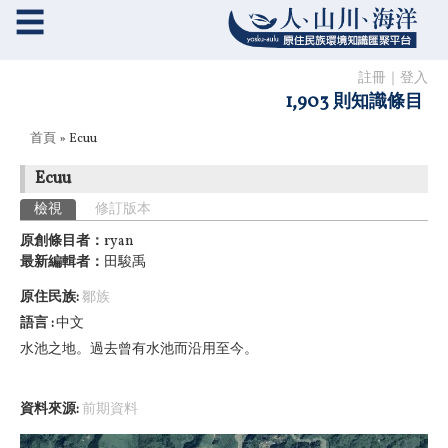
☰
註冊
｜
登入
1,903 則知識條目
您在這裡
首頁
» Ecuu
Ecuu
主要索引標籤
檢視
(作用中頁籤)
修訂版本
原創條目者：
ryan
最新編輯者：
田駿禹
原住民族:
鄒族
語言
中文
水池之地。過去曾有水池而沿用至今。
資料來源:
前期資料