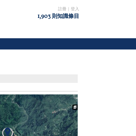
註冊
｜
登入
1,903 則知識條目