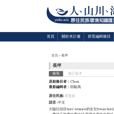
首頁
關於本計畫
群眾編輯條目
您在這裡
首頁
» 長坪
長坪
主要索引標籤
檢視
(作用中頁籤)
修訂版本
原創條目者：
Chou
最新編輯者：
田駿禹
原住民族:
賽夏族
語言
中文
大隘社頭目taro' oemaw的女兒tiwas