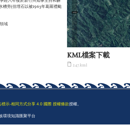
紛爭經六年後於新竹州知事主持和解
槽旁(但埋石以被1963年葛羅禮颱
統領域
KML檔案下載
247.kml
名標示-相同方式分享 4.0 國際 授權條款
授權。
 原住民族環境知識匯聚平台