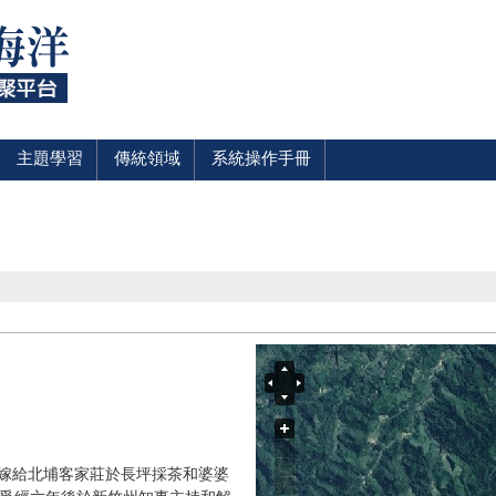
主題學習
傳統領域
系統操作手冊
.taro嫁給北埔客家莊於長坪採茶和婆婆