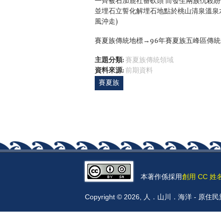
一齊被石加鹿社番砍頭 而發生兩族仇殺
並埋石立誓化解埋石地點於桃山清泉溫泉水
風沖走)
賽夏族傳統地標→96年賽夏族五峰區傳
主題分類:
賽夏族傳統領域
資料來源:
前期資料
賽夏族
本著作係採用
創用 CC 姓
Copyright © 2026, 人．山川．海洋 -