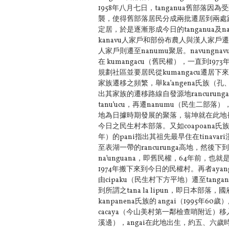
1958年八月七日，tanganua舊部落
襲，使得舊部落居民分成兩批遷居到兩處距離
定居，於是逐漸形成今日的tanganua及
kanavu人家戶和部份布農人與漢人家戶遷
人家戶則遷至nanumu聚居。navungn
在 kumangacu（舊民權），一直到1973
規劃社區並要居民從kumangacu遷居
家族遷移之頻繁，舉ka’angena氏族
出其家族的遷移路線自發源地rancurunga
tanu’ucu，再遷nanumu（民生二部落），
地為日據時期發展的聚落，翁坤就在此地長大，
今日之民生村本部落。又如coapoana氏
年）的pani指出其祖先最早住在tinavar
至表湖一帶的rancurunga高地，然後下
na’unguana，即舊民權，64年前，也就
1974年搬下來到今日的民權村。再者aya
由cipaku（民生村下方平地）遷至tan
到所謂之tana la lipun，即日本部落，
kanpanena氏族的 angai（1995年
cacaya（今山美村第一鄰檢查哨附近）移入n
溪邊），angai在此地出生，約五、六歲