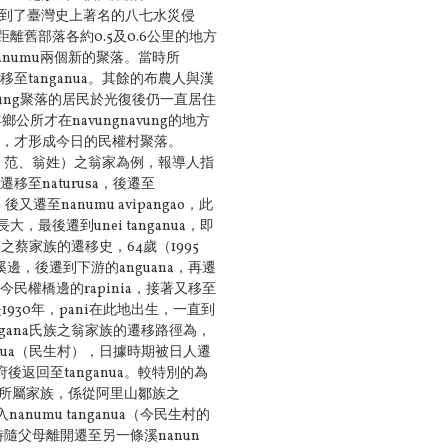
因為受到了臺灣史上著名的八七水災侵
舊部落各約0.5及0.6公里的地方
nanumu兩個新的聚落。當時所
移至tanganua。其餘的布農人與漢
avung聚落的居民於光復後仍一直居住
年鄉公所才在navungnavung的地方
下來，才形成今日的民權村聚落。
（孔、范、翁姓）之翁家為例，報導人指
遷移至naturusa，後遷至
後又遷至nanumu avipangao，此
最後遷到unei tanganua，即
族之蔡家族的遷移史，64歲（1995
i溪邊，後遷到下游的anguana，再遷
到今民權橋邊的rapinia，接著又移至
是1930年，pani在此地出生，一直到
ngana氏族之翁家族的遷移路徑為，
ganua（民生村），日據時期被日人遷
國府後返回至tanganua。較特別的為
60歲）所屬家族，係從阿里山鄒族之
anumu tanganua（今民生村的
時隨父母離開遷至另一條溪nanun