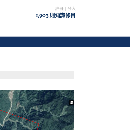
註冊
｜
登入
1,903 則知識條目