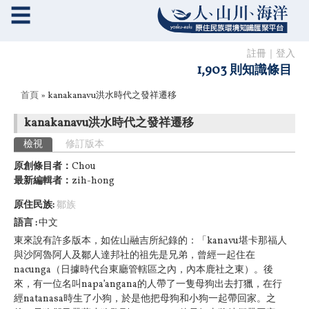
☰
註冊
｜
登入
1,903 則知識條目
您在這裡
首頁
» kanakanavu洪水時代之發祥遷移
kanakanavu洪水時代之發祥遷移
主要索引標籤
檢視
(作用中頁籤)
修訂版本
原創條目者：
Chou
最新編輯者：
zih-hong
原住民族:
鄒族
語言
中文
東來說有許多版本，如佐山融吉所紀錄的：「kanavu堪卡那福人
與沙阿魯阿人及鄒人達邦社的祖先是兄弟，曾經一起住在
nacunga（日據時代台東廳管轄區之內，內本鹿社之東）。後
來，有一位名叫napa’angana的人帶了一隻母狗出去打獵，在行
經natanasa時生了小狗，於是他把母狗和小狗一起帶回家。之