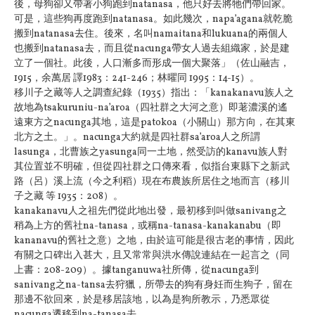
後，母狗卻又帶著小狗跑到natanasa，他只好去將牠們帶回家。
可是，這些狗再度跑到natanasa。如此幾次，napa’agana就乾脆
搬到natanasa去住。後來，名叫namaitana和lukuana的兩個人
也搬到natanasa去，而且從nacunga帶女人過去組織家，於是建
立了一個社。此後，人口漸多而形成一個大聚落」（佐山融吉，
1915，余萬居 譯1983：241-246；林曜同 1995：14-15）。
移川子之藏等人之調查紀錄（1935）指出：「kanakanavu族人之
故地為tsakuruniu-na’aroa（四社群之大河之意）即荖濃溪的遙
遠東方之nacunga其地，這是patokoa（小關山）那方向，在其東
北方之土。」。nacunga大約就是四社群sa’aroa人之所謂
lasunga，北曹族之yasunga同一土地，然受訪的kanavu族人對
其位置並不明確，但從四社群之口傳來看，似指台東縣下之新武
路（呂）溪上流（今之利稻）現在布農族所居住之地而言（移川
子之藏 等 1935：208）。
kanakanavu人之祖先們從此地出發，最初移到叫做sanivang之
稍為上方的舊社na-tanasa，或稱na-tanasa-kanakanabu（即
kananavu的舊社之意）之地，由於這可能是很古老的事情，因此
有關之口碑出入甚大，且又常常與洪水傳說連結在一起言之（同
上書：208-209）。據tanganuwa社所傳，從nacunga到
sanivang之na-tansa去狩獵，所帶去的狗有身妊而生狗子，留在
那邊不欲回來，於是移居該地，以為是狗所教示，乃悉眾從
nacunga遷移到na-tanasa去