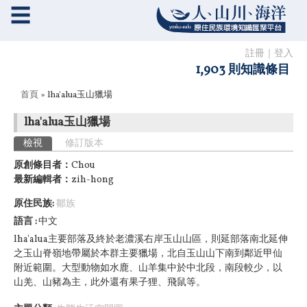
☰
註冊
｜
登入
1,903 則知識條目
您在這裡
首頁
» lha'alua玉山獵場
lha'alua玉山獵場
主要索引標籤
檢視
(作用中頁籤)
修訂版本
原創條目者：
Chou
最新編輯者：
zih-hong
原住民族:
鄒族
語言
中文
lha'alua主要部落及終於老濃溪右岸玉山山區，則延部落南北延伸
之玉山脊嶺地帶屬於本群主要獵場，北自玉山山下南到鄰近甲仙
附近範圍。大型動物如水鹿、山羊集中於中北段，南段較少，以
山羌、山豬為主，此外還有果子狸、飛鼠等。