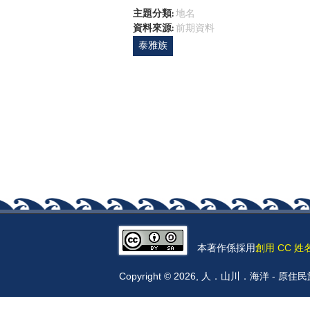
主題分類:
地名
資料來源:
前期資料
泰雅族
本著作係採用
創用 CC 姓
Copyright © 2026, 人．山川．海洋 -