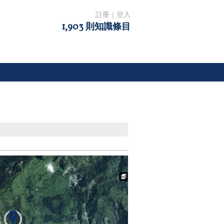
註冊
｜
登入
1,903 則知識條目