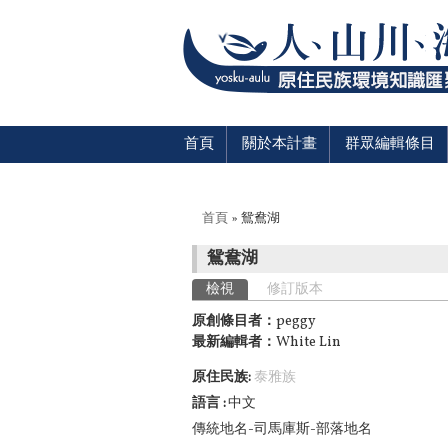
首頁
關於本計畫
群眾編輯條目
您在這裡
首頁
» 鴛鴦湖
鴛鴦湖
主要索引標籤
檢視
(作用中頁籤)
修訂版本
原創條目者：
peggy
最新編輯者：
White Lin
原住民族:
泰雅族
語言
中文
傳統地名-司馬庫斯-部落地名