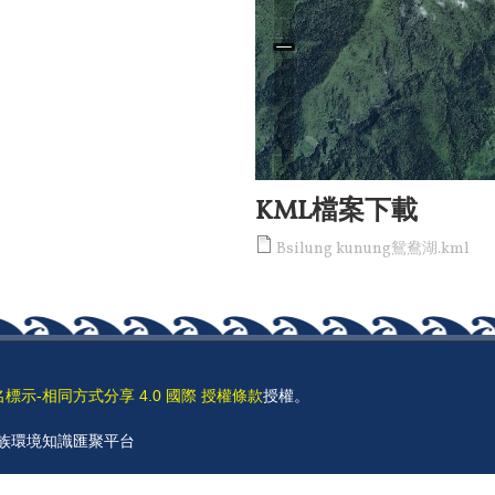
KML檔案下載
Bsilung kunung鴛鴦湖.kml
名標示-相同方式分享 4.0 國際 授權條款
授權。
 原住民族環境知識匯聚平台