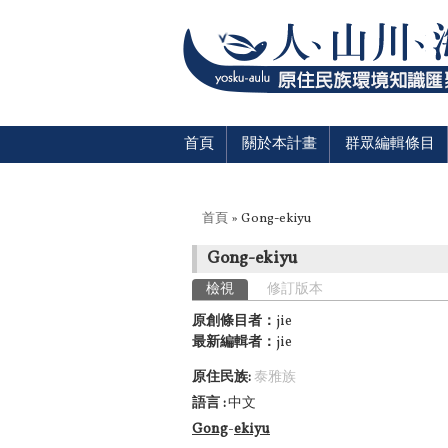
首頁
關於本計畫
群眾編輯條目
您在這裡
首頁
» Gong-ekiyu
Gong-ekiyu
主要索引標籤
檢視
(作用中頁籤)
修訂版本
原創條目者：
jie
最新編輯者：
jie
原住民族:
泰雅族
語言
中文
Gong
-
ekiyu