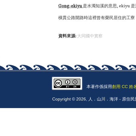
Gong-ekiyu
是水濁知溪的意思, ekiyu 
橫貫公路開路時這裡曾有榮民居住的工寮
資料來源:
大同國中實察
本著作係採用
創用 CC 姓
Copyright © 2026, 人．山川．海洋 -