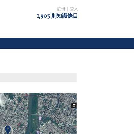
註冊
｜
登入
1,903 則知識條目