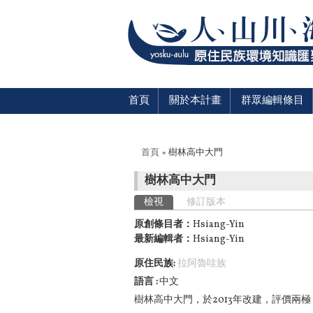
首頁
關於本計畫
群眾編輯條目
您在這裡
首頁
» 樹林高中大門
樹林高中大門
主要索引標籤
檢視
(作用中頁籤)
修訂版本
原創條目者：
Hsiang-Yin
最新編輯者：
Hsiang-Yin
原住民族:
拉阿魯哇族
語言
中文
樹林高中大門，於2013年改建，評價兩極