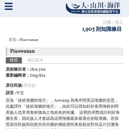
☰
註冊
｜
登入
1,903 則知識條目
您在這裡
首頁
» Piaowanan
Piaowanan
主要索引標籤
檢視
(作用中頁籤)
修訂版本
原創條目者：
chia yun
最新編輯者：
lingchia
原住民族:
阿美族
語言
中文
意為「撿拾海膽的地方」，Aowang 為海岸阿美語海膽的意思，
此處譯作「撿拾海膽的地方」，由此可以得知好於食用海鮮的阿
美族人也常用食材做為土地命名的依據。 這裡的岸際或許利於海
膽生長，因此族人才會認為這裡海膽最多最適合拾取海膽。若按
照原住民族與自然共存共榮的傳統習性來規範並對待這片沙灘海