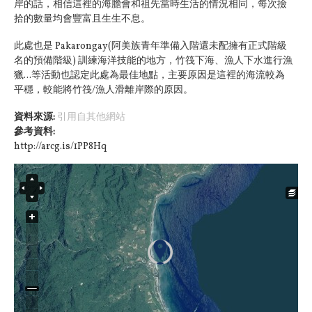
岸的話，相信這裡的海膽會和祖先當時生活的情況相同，每次撿
拾的數量均會豐富且生生不息。
此處也是 Pakarongay(阿美族青年準備入階還未配擁有正式階級
名的預備階級) 訓練海洋技能的地方，竹筏下海、漁人下水進行漁
獵...等活動也認定此處為最佳地點，主要原因是這裡的海流較為
平穩，較能將竹筏/漁人滑離岸際的原因。
資料來源:
引用自其他網站
參考資料:
http://arcg.is/1PP8Hq