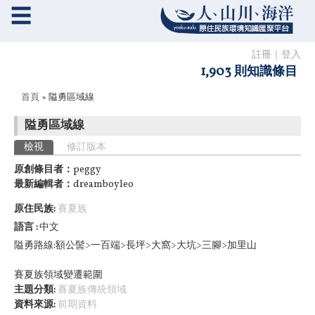
☰
註冊
｜
登入
1,903 則知識條目
您在這裡
首頁
» 隘勇區域線
隘勇區域線
主要索引標籤
檢視
(作用中頁籤)
修訂版本
原創條目者：
peggy
最新編輯者：
dreamboyleo
原住民族:
賽夏族
語言
中文
隘勇路線:額公髻>一百端>長坪>大窩>大坑>三腳>
加里山
賽夏族領域變遷範圍
主題分類:
賽夏族傳統領域
資料來源:
前期資料