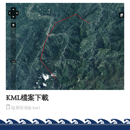
KML檔案下載
隘勇區域線.kml