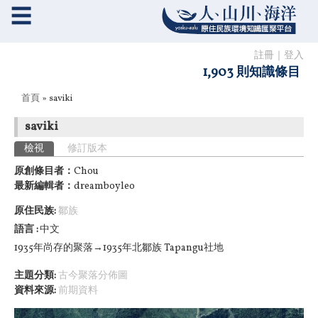
☰
註冊
｜
登入
1,903 則知識條目
您在這裡
首頁
» saviki
saviki
主要索引標籤
檢視
(作用中頁籤)
修訂版本
原創條目者：
Chou
最新編輯者：
dreamboyleo
原住民族:
鄒族
語言
中文
1935年尚存的聚落→1935年北鄒族 Tapangu社地
主題分類:
古今聚落分佈圖
資料來源:
前期資料