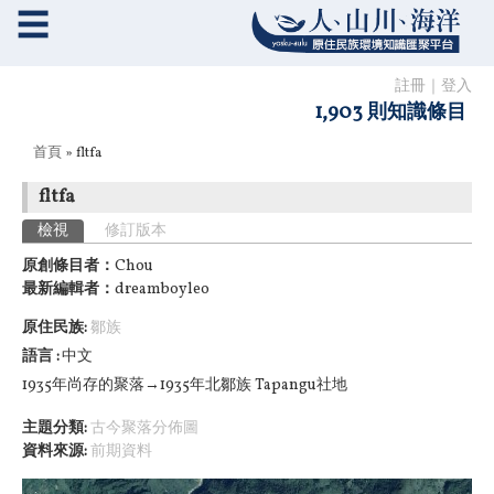
☰
註冊
｜
登入
1,903 則知識條目
您在這裡
首頁
» fltfa
fltfa
主要索引標籤
檢視
(作用中頁籤)
修訂版本
原創條目者：
Chou
最新編輯者：
dreamboyleo
原住民族:
鄒族
語言
中文
1935年尚存的聚落→1935年北鄒族 Tapangu社地
主題分類:
古今聚落分佈圖
資料來源:
前期資料