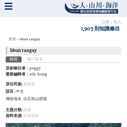
☰
註冊
｜
登入
1,903 則知識條目
您在這裡
首頁
» hbun rangay
hbun rangay
主要索引標籤
檢視
(作用中頁籤)
修訂版本
原創條目者：
peggy
最新編輯者：
zih-hong
原住民族:
泰雅族
語言
中文
傳統地名-尖石前山部落
主題分類:
部落
資料來源:
前期資料