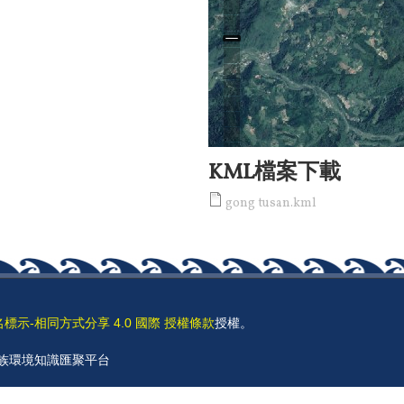
KML檔案下載
gong tusan.kml
名標示-相同方式分享 4.0 國際 授權條款
授權。
 原住民族環境知識匯聚平台