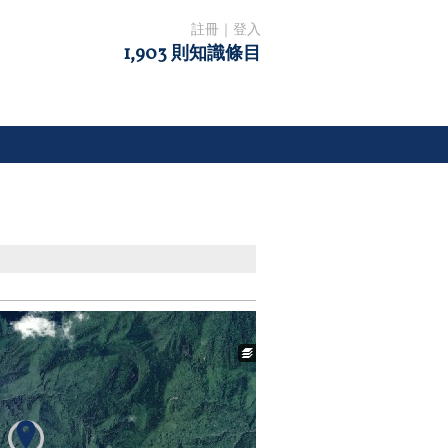
註冊
｜
登入
1,903 則知識條目