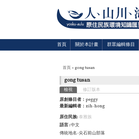
首頁
關於本計畫
群眾編輯條目
您在這裡
首頁
» gong tusan
gong tusan
主要索引標籤
檢視
(作用中頁籤)
修訂版本
原創條目者：
peggy
最新編輯者：
zih-hong
原住民族:
泰雅族
語言
中文
傳統地名-尖石前山部落