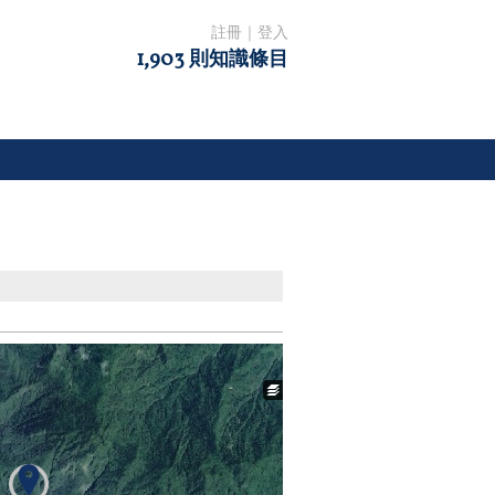
註冊
｜
登入
1,903 則知識條目