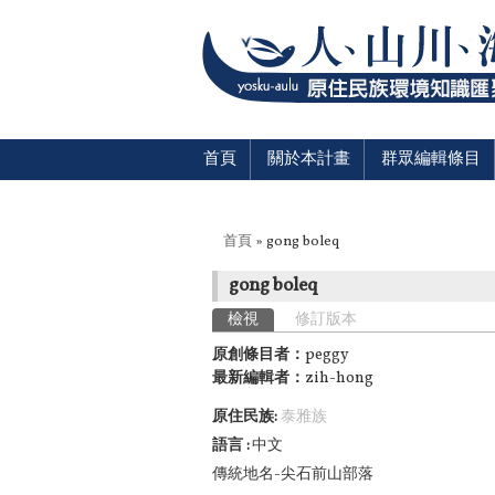
首頁
關於本計畫
群眾編輯條目
您在這裡
首頁
» gong boleq
gong boleq
主要索引標籤
檢視
(作用中頁籤)
修訂版本
原創條目者：
peggy
最新編輯者：
zih-hong
原住民族:
泰雅族
語言
中文
傳統地名-尖石前山部落