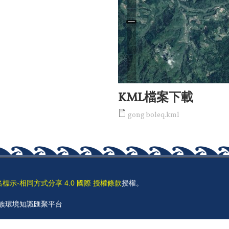
KML檔案下載
gong boleq.kml
名標示-相同方式分享 4.0 國際 授權條款
授權。
 原住民族環境知識匯聚平台