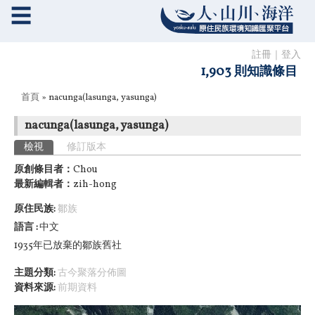
☰
註冊
｜
登入
1,903 則知識條目
您在這裡
首頁
» nacunga(lasunga, yasunga)
nacunga(lasunga, yasunga)
主要索引標籤
檢視
(作用中頁籤)
修訂版本
原創條目者：
Chou
最新編輯者：
zih-hong
原住民族:
鄒族
語言
中文
1935年已放棄的鄒族舊社
主題分類:
古今聚落分佈圖
資料來源:
前期資料