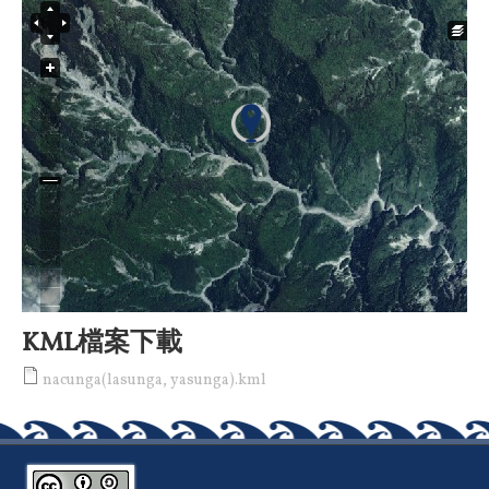
KML檔案下載
nacunga(lasunga, yasunga).kml