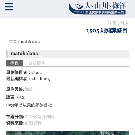
☰
註冊
｜
登入
1,903 則知識條目
您在這裡
首頁
» matabalana
matabalana
主要索引標籤
檢視
(作用中頁籤)
修訂版本
原創條目者：
Chou
最新編輯者：
zih-hong
原住民族:
鄒族
語言
中文
1935年已放棄的鄒族舊社
主題分類:
古今聚落分佈圖
資料來源:
前期資料