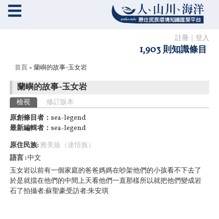
☰
註冊
｜
登入
1,903 則知識條目
您在這裡
首頁
» 蘭嶼的故事-玉女岩
蘭嶼的故事-玉女岩
主要索引標籤
檢視
(作用中頁籤)
修訂版本
原創條目者：
sea-legend
最新編輯者：
sea-legend
原住民族:
雅美族（達悟族）
語言
中文
玉女岩
以前有一個家庭的爸爸媽媽在吵架
他們的小孩看不下去了
於是就擋在他們的中間
上天看他們一直那樣
所以就把他們變成岩
石了
拍攝者:蘇聖豪
受訪者:朱安琪