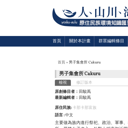
首頁
關於本計畫
群眾編輯條目
您在這裡
首頁
» 男子集會所 Cakuru
男子集會所 Cakuru
主要索引標籤
檢視
(作用中頁籤)
修訂版本
原創條目者：
田駿禹
最新編輯者：
田駿禹
原住民族:
卡那卡那富族
語言
中文
主要做為族內進行祭祀、政治、軍事、