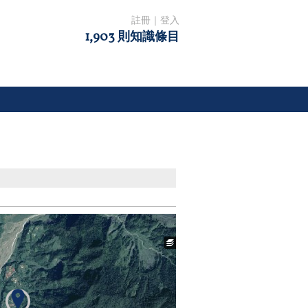
註冊
｜
登入
1,903 則知識條目