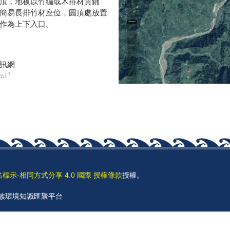
頂，地板以竹編或木排材質鋪
簡易長排竹材座位，圓頂處放置
作為上下入口。
訊網
tml?
名標示-相同方式分享 4.0 國際 授權條款
授權。
 原住民族環境知識匯聚平台