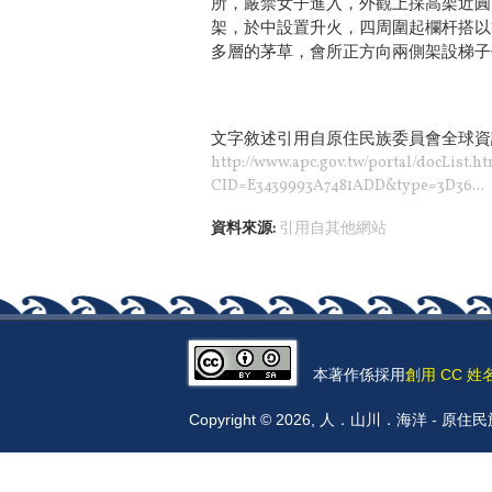
所，嚴禁女子進入，外觀上採高架近圓
架，於中設置升火，四周圍起欄杆搭以
多層的茅草，會所正方向兩側架設梯子
文字敘述引用
自
原住民族委員會全球資
http://www.apc.gov.tw/portal/docList.h
CID=E3439993A7481ADD&type=3D36...
資料來源:
引用自其他網站
本著作係採用
創用 CC 姓
Copyright © 2026, 人．山川．海洋 -