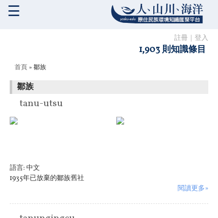
☰
註冊
｜
登入
1,903 則知識條目
您在這裡
首頁
» 鄒族
鄒族
tanu-utsu
語言:
中文
1935年已放棄的鄒族舊社
閱讀更多»