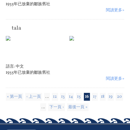
1935年已放棄的鄒族舊社
閱讀更多»
tala
語言:
中文
1935年已放棄的鄒族舊社
閱讀更多»
頁面
« 第一頁
‹ 上一頁
…
12
13
14
15
16
17
18
19
20
…
下一頁 ›
最後一頁 »