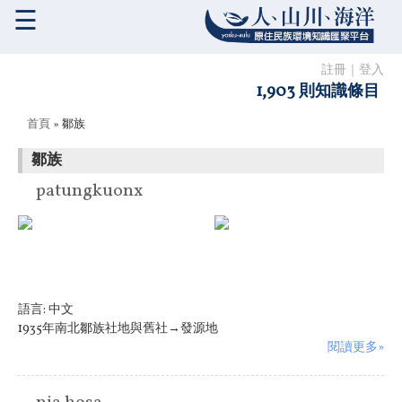
☰
註冊
｜
登入
1,903 則知識條目
您在這裡
首頁
» 鄒族
鄒族
patungkuonx
語言:
中文
1935年南北鄒族社地與舊社→發源地
閱讀更多»