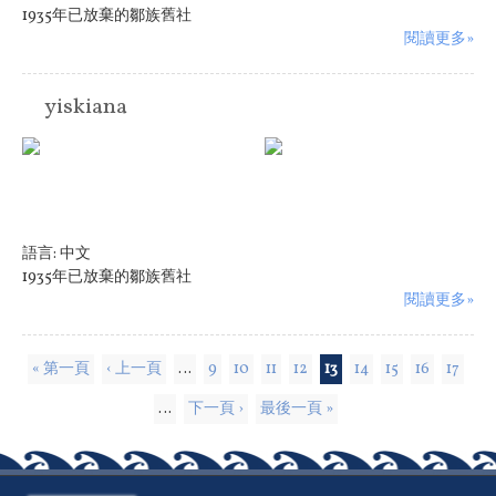
1935年已放棄的鄒族舊社
閱讀更多»
yiskiana
語言:
中文
1935年已放棄的鄒族舊社
閱讀更多»
頁面
« 第一頁
‹ 上一頁
…
9
10
11
12
13
14
15
16
17
…
下一頁 ›
最後一頁 »