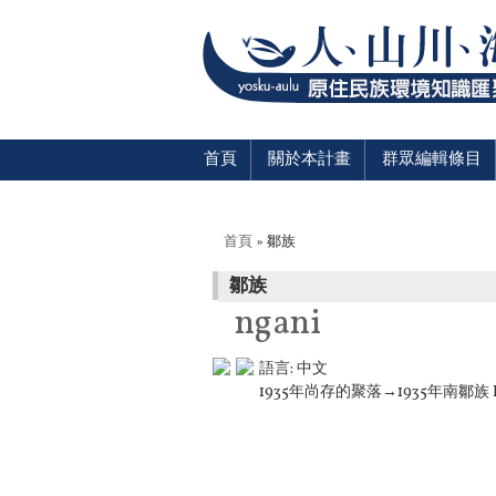
首頁
關於本計畫
群眾編輯條目
您在這裡
首頁
» 鄒族
鄒族
ngani
語言:
中文
1935年尚存的聚落→1935年南鄒族 L