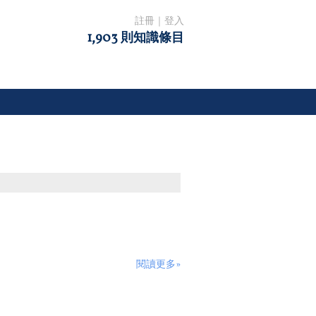
註冊
｜
登入
1,903 則知識條目
閱讀更多»