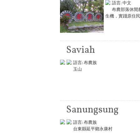
語言:
中文
布農部落休閒
生機，實踐原住民族
Saviah
語言:
布農族
玉山
Sanungsung
語言:
布農族
台東縣延平鄉永康村