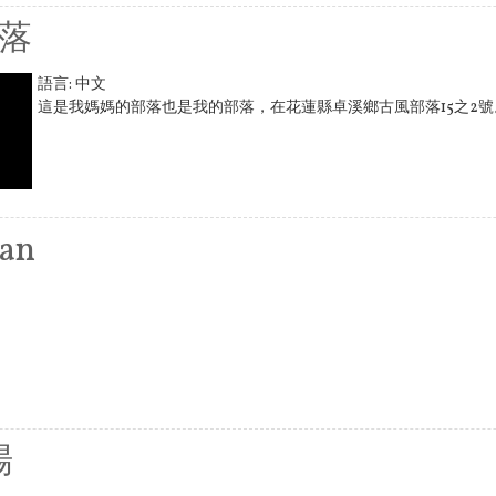
落
語言:
中文
這是我媽媽的部落也是我的部落，在花蓮縣卓溪鄉古風部落15之2號
an
場