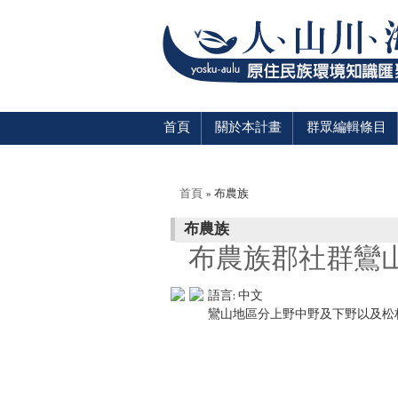
首頁
關於本計畫
群眾編輯條目
您在這裡
首頁
» 布農族
布農族
布農族郡社群鸞山
語言:
中文
鸞山地區分上野中野及下野以及松林