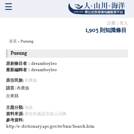
☰
註冊
｜
登入
1,903 則知識條目
您在這裡
首頁
» Pusung
Pusung
原創條目者：
dreamboyleo
最新編輯者：
dreamboyleo
原住民族:
布農族
語言
布農族
台東縣
主題分類:
地名
資料來源:
原住民族語言線上詞典
參考資料:
http://e-dictionary.apc.gov.tw/bnn/Search.htm