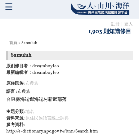
☰
註冊
｜
登入
1,903 則知識條目
您在這裡
首頁
» Samuluh
Samuluh
原創條目者：
dreamboyleo
最新編輯者：
dreamboyleo
原住民族:
布農族
語言
布農族
台東縣海端鄉海端村新武部落
主題分類:
地名
資料來源:
原住民族語言線上詞典
參考資料:
http://e-dictionary.apc.gov.tw/bnn/Search.htm