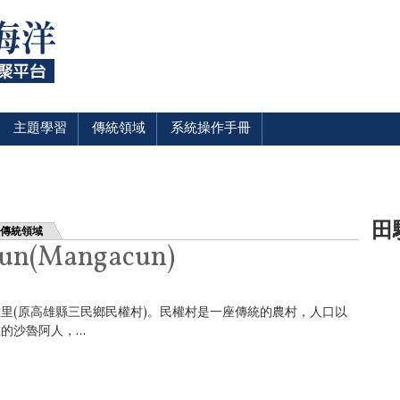
主題學習
傳統領域
系統操作手冊
田
傳統領域
n(Mangacun)
里(原高雄縣三民鄉民權村)。民權村是一座傳統的農村，人口以
沙魯阿人，...