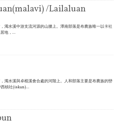
(malavi) /Lailaluan
村，濁水溪中游支流河源的山腰上。潭南部落是布農族唯一以卡社
地，...
村，濁水溪與卓棍溪會合處的河階上。人和部落主要是布農族的巒
社(iskan)...
pun