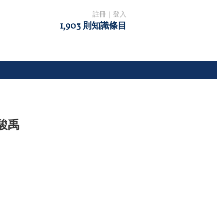
註冊
｜
登入
1,903 則知識條目
駿禹