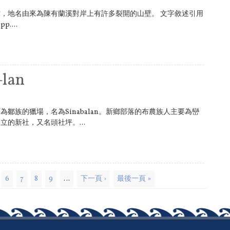
，地名由來為陳有蘭溪對岸上有許多裂開的山壁。 文字敘述引用
....
lan
鄒族的獵場，名為Sinabalan。新鄉部落的布農族人主要為巒
的新社，又名頭社坪。...
6
7
8
9
…
下一頁 ›
最後一頁 »