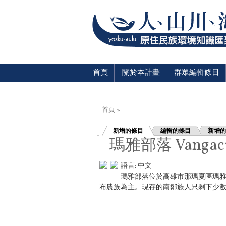
首頁
關於本計畫
群眾編輯條目
您在這裡
首頁
»
新增的條目
編輯的條目
新增的
瑪雅部落 Vangacu
語言:
中文
瑪雅部落位於高雄市那瑪夏區瑪雅
布農族為主。現存的南鄒族人只剩下少數的