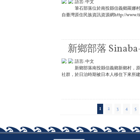
語言:
中文
筆石部落位於南投縣信義鄉羅娜村
自臺灣原住民族資訊資源網http://www.tipp
新鄉部落 Sinaba-
語言:
中文
新鄉部落南投縣信義鄉新鄉村，原為
社群，於日治時期被日本人移住下來所建立
頁面
1
2
3
4
5