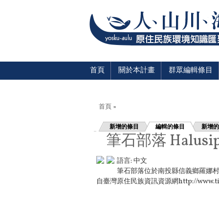
首頁
關於本計畫
群眾編輯條目
您在這裡
首頁
»
新增的條目
編輯的條目
新增的
筆石部落 Halusi
語言:
中文
筆石部落位於南投縣信義鄉羅娜村
自臺灣原住民族資訊資源網http://www.tipp