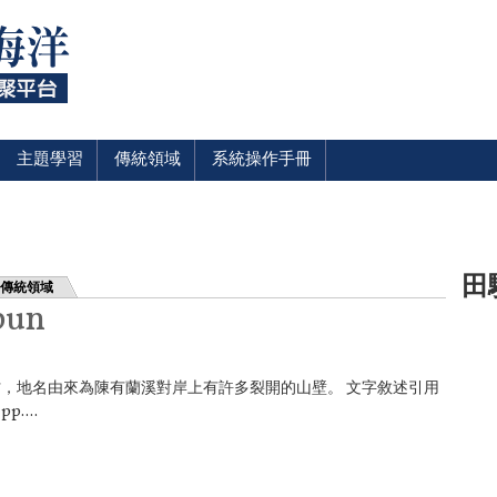
主題學習
傳統領域
系統操作手冊
田
傳統領域
pun
，地名由來為陳有蘭溪對岸上有許多裂開的山壁。 文字敘述引用
....