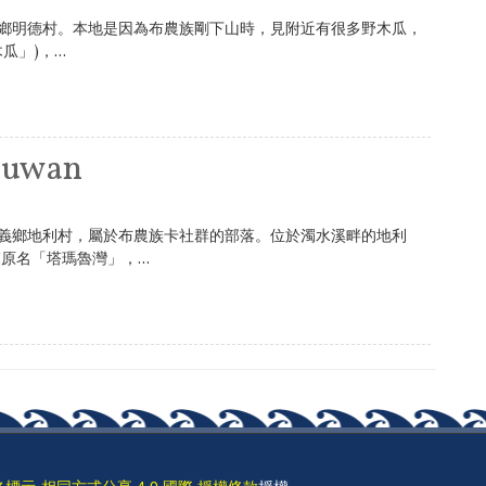
義鄉明德村。本地是因為布農族剛下山時，見附近有很多野木瓜，
瓜」)，...
uwan
信義鄉地利村，屬於布農族卡社群的部落。位於濁水溪畔的地利
名「塔瑪魯灣」，...