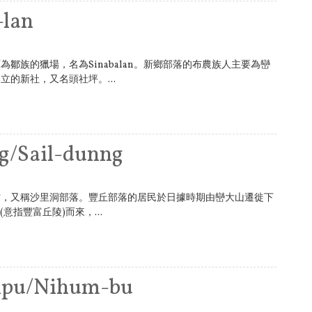
lan
鄒族的獵場，名為Sinabalan。新鄉部落的布農族人主要為巒
的新社，又名頭社坪。...
/Sail-dunng
村，又稱沙里洞部落。豐丘部落的居民於日據時期由巒大山遷徙下
(意指豐富丘陵)而來，...
u/Nihum-bu