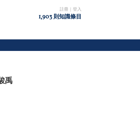
註冊
｜
登入
1,903 則知識條目
駿禹