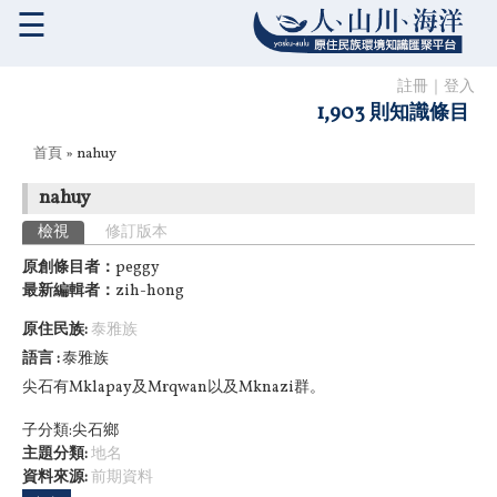
☰
註冊
｜
登入
1,903 則知識條目
您在這裡
首頁
» nahuy
nahuy
主要索引標籤
檢視
(作用中頁籤)
修訂版本
原創條目者：
peggy
最新編輯者：
zih-hong
原住民族:
泰雅族
語言
泰雅族
尖石有Mklapay及Mrqwan以及Mknazi群。
子分類:尖石鄉
主題分類:
地名
資料來源:
前期資料