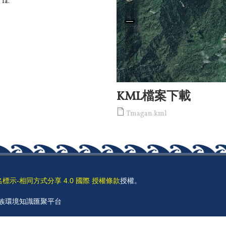
la.
KML檔案下載
Tmagan.kml
名標示-相同方式分享 4.0 國際 授權條款
授權。
 原住民族環境知識匯聚平台