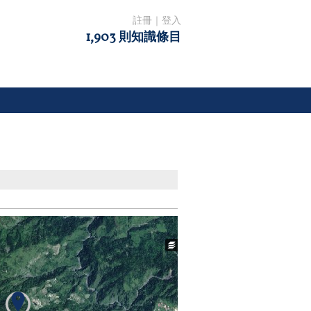
註冊
｜
登入
1,903 則知識條目