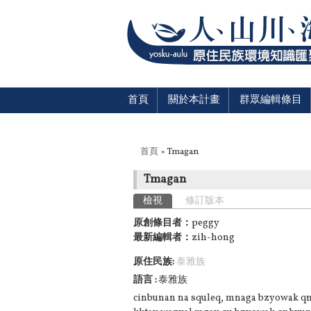
首頁
關於本計畫
群眾編輯條目
您在這裡
首頁
» Tmagan
Tmagan
主要索引標籤
檢視
(作用中頁籤)
修訂版本
原創條目者：
peggy
最新編輯者：
zih-hong
原住民族:
泰雅族
語言
泰雅族
cinbunan na squleq, mnaga bzyowak qnh