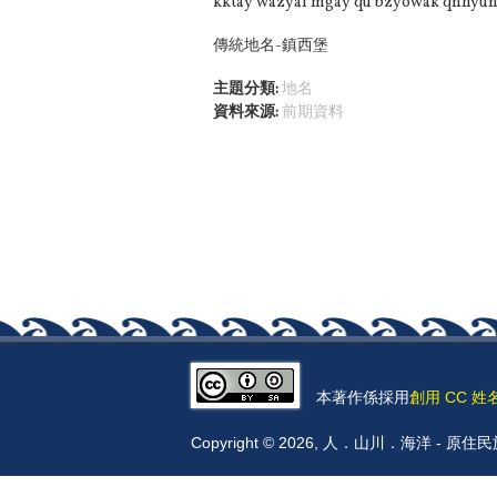
kktay wazyal mgay qu bzyowak qnhyun 
傳統地名-鎮西堡
主題分類:
地名
資料來源:
前期資料
本著作係採用
創用 CC 姓
Copyright © 2026, 人．山川．海洋 -