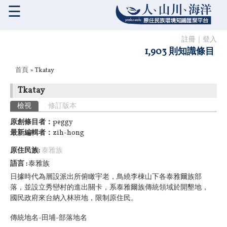
☰
註冊
｜
登入
1,903 則知識條目
您在這裡
首頁
» Tkatay
Tkatay
主要索引標籤
檢視
(作用中頁籤)
修訂版本
原創條目者：
peggy
最新編輯者：
zih-hong
原住民族:
泰雅族
語言
泰雅族
日據時代為層設派出所俯瞰宇老，鳥繞李棟山下各泰雅爾族部
落，並設立秀巒村的進出關卡，系泰雅爾族傳統領域於開墾地，
國民政府來台納入林班地，限制原住民。
傳統地名-田埔-部落地名