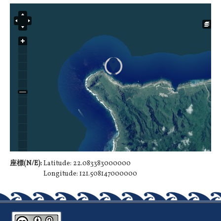
座標(N/E):
Latitude: 22.083383000000
Longitude: 121.508147000000