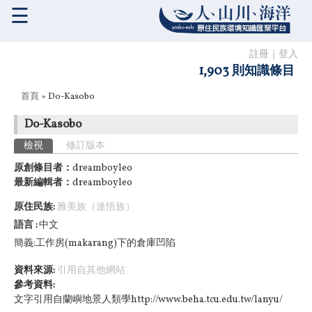
☰
註冊
｜
登入
1,903 則知識條目
您在這裡
首頁
» Do-Kasobo
Do-Kasobo
主要索引標籤
檢視
(作用中頁籤)
修訂版本
原創條目者：
dreamboyleo
最新編輯者：
dreamboyleo
原住民族:
雅美族（達悟族）
語言
中文
簡義:工作房(makarang)下的倉庫凹陷
資料來源:
引用自其他網站
參考資料:
文字引用自蘭嶼地景人類學http://www.beha.tcu.edu.tw/lanyu/