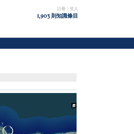
註冊
｜
登入
1,903 則知識條目