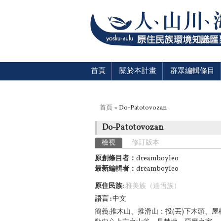
首頁
關於本計畫
群眾編輯條目
您在這裡
首頁
» Do-Patotovozan
Do-Patotovozan
主要索引標籤
檢視
(作用中頁籤)
修訂版本
原創條目者：
dreamboyleo
最新編輯者：
dreamboyleo
原住民族:
雅美族（達悟族）
語言
中文
簡義:推木山、推滑山：投(丟)下木頭、