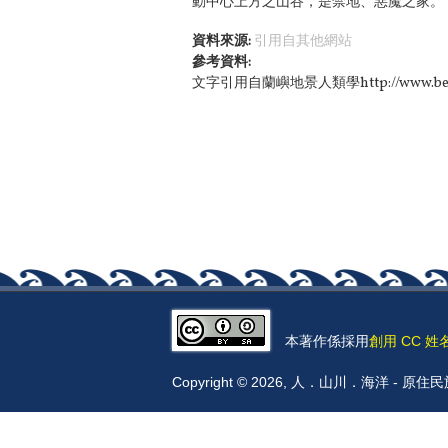
動中心上方之山谷，是禁地、惡魔之家。
資料來源:
引用自其他網站
參考資料:
文字引用自蘭嶼地景人類學http://www.beha.t
本著作係採用
創用 CC 姓
Copyright © 2026, 人．山川．海洋 -