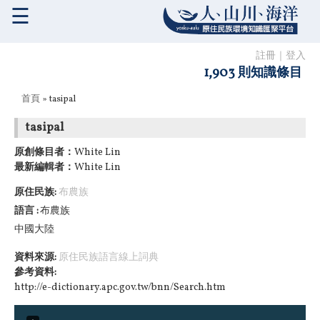
☰
註冊
｜
登入
1,903 則知識條目
您在這裡
首頁
» tasipal
tasipal
原創條目者：
White Lin
最新編輯者：
White Lin
原住民族:
布農族
語言
布農族
中國大陸
資料來源:
原住民族語言線上詞典
參考資料:
http://e-dictionary.apc.gov.tw/bnn/Search.htm