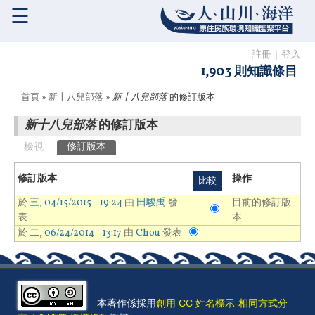
☰
註冊
｜
登入
1,903 則知識條目
您在這裡
首頁
»
新十八兒部落
»
新十八兒部落
的修訂版本
新十八兒部落
的修訂版本
主要索引標籤
檢視
修訂版本
(作用中頁籤)
修訂版本
操作
於
三, 04/15/2015 - 19:24
由
田駿禹
發
目前的修訂版
表
本
於
二, 06/24/2014 - 13:17
由
Chou
發表
本著作係採用
創用 CC 姓名標示-相同方式分