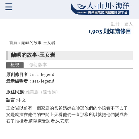
☰
註冊
｜
登入
1,903 則知識條目
您在這裡
首頁
» 蘭嶼的故事-玉女岩
蘭嶼的故事-玉女岩
主要索引標籤
檢視
(作用中頁籤)
修訂版本
原創條目者：
sea-legend
最新編輯者：
sea-legend
原住民族:
雅美族（達悟族）
語言
中文
玉女岩
以前有一個家庭的爸爸媽媽在吵架
他們的小孩看不下去了
於是就擋在他們的中間
上天看他們一直那樣
所以就把他們變成岩
石了
拍攝者:蘇聖豪
受訪者:朱安琪