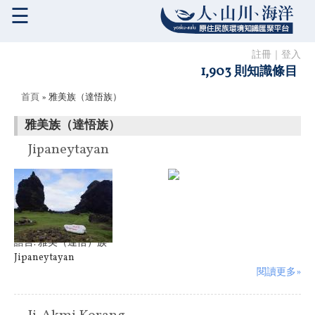
☰
註冊
｜
登入
1,903 則知識條目
您在這裡
首頁
» 雅美族（達悟族）
雅美族（達悟族）
Jipaneytayan
語言:
雅美（達悟）族
Jipaneytayan
閱讀更多»