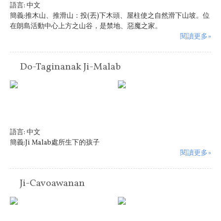
語言:
中文
簡義:推木山、推滑山：投(丟)下木頭、屋柱使之自然滑下山坡。位
在朗島活動中心上方之山谷，是禁地、惡魔之家。
閱讀更多»
Do-Taginanak Ji-Malab
語言:
中文
簡義:Ji Malab處所生下的孩子
閱讀更多»
Ji-Cavoawanan