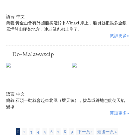
語言:
中文
簡義:黃金山曾有外國船擱淺於 Ji-Vinaci 岸上，船員就把很多金銀
器埋於山腰某地方，連老鼠也都上岸了。
閱讀更多»
Do-Malawazcip
語言:
中文
簡義:石頭一動就會起東北風（壞天氣），拔草或踩地也能使天氣
變壞
閱讀更多»
頁面
1
2
3
4
5
6
7
8
9
下一頁 ›
最後一頁 »