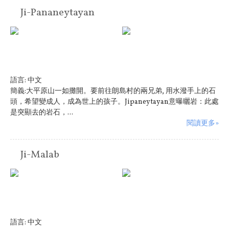
Ji-Pananeytayan
語言:
中文
簡義:大平原山一如攤開。要前往朗島村的兩兄弟, 用水潑手上的石
頭，希望變成人，成為世上的孩子。Jipaneytayan意曝曬岩：此處
是突顯去的岩石，...
閱讀更多»
Ji-Malab
語言:
中文