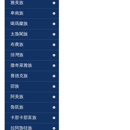
雅美族
卑南族
噶瑪蘭族
太魯閣族
布農族
排灣族
撒奇萊雅族
賽德克族
邵族
阿美族
魯凱族
卡那卡那富族
拉阿魯哇族