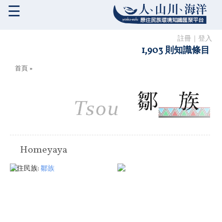
☰
註冊
｜
登入
1,903 則知識條目
您在這裡
首頁
»
Homeyaya
原住民族:
鄒族