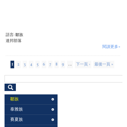
語言:
鄒族
達邦部落
閱讀更多»
頁面
1
2
3
4
5
6
7
8
9
…
下一頁 ›
最後一頁 »
搜尋表單
鄒族
泰雅族
賽夏族