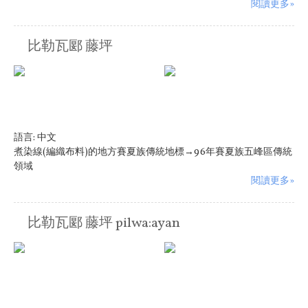
閱讀更多»
比勒瓦郾 藤坪
語言:
中文
煮染線(編織布料)的地方賽夏族傳統地標→96年賽夏族五峰區傳統
領域
閱讀更多»
比勒瓦郾 藤坪 pilwa:ayan