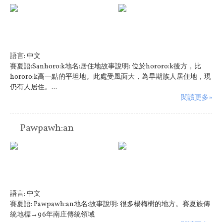
語言:
中文
賽夏語:Sanhoro:k地名:居住地故事說明: 位於hororo:k後方，比
hororo:k高一點的平坦地。此處受風面大，為早期族人居住地，現
仍有人居住。...
閱讀更多»
Pawpawh:an
語言:
中文
賽夏語: Pawpawh:an地名:故事說明: 很多楊梅樹的地方。賽夏族傳
統地標→96年南庄傳統領域