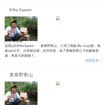
b'bu Sasaw
語言:
泰雅族
這座山叫b'bu Sasaw 東泰野寒山，三等三角點 No. 6293號，海
拔2111公尺，日本統治者，於百年前，為了掌握其野心下的森林資
源，有多大的面積？...
閱讀更多»
東泰野寒山