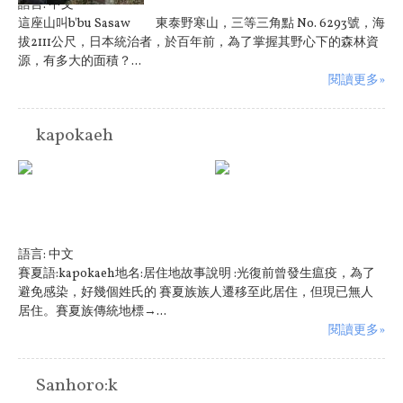
語言:
中文
這座山叫b'bu Sasaw 東泰野寒山，三等三角點 No. 6293號，海
拔2111公尺，日本統治者，於百年前，為了掌握其野心下的森林資
源，有多大的面積？...
閱讀更多»
kapokaeh
語言:
中文
賽夏語:kapokaeh地名:居住地故事說明 :光復前曾發生瘟疫，為了
避免感染，好幾個姓氏的 賽夏族族人遷移至此居住，但現已無人
居住。賽夏族傳統地標→...
閱讀更多»
Sanhoro:k