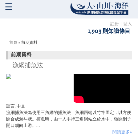
☰
註冊
｜
登入
1,903 則知識條目
您在這裡
首頁
» 前期資料
前期資料
漁網捕魚法
語言:
中文
漁網捕魚法為使用三角網的捕魚法，魚網兩端以竹竿固定，以方便
開合成漏斗狀。捕魚時，由一人手持三角網站立於水中，張開網子
開口朝向上游。...
閱讀更多»