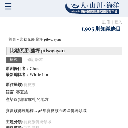
☰
註冊
｜
登入
1,903 則知識條目
您在這裡
首頁
» 比勒瓦郾 藤坪 pilwa:ayan
比勒瓦郾 藤坪 pilwa:ayan
主要索引標籤
檢視
(作用中頁籤)
修訂版本
原創條目者：
Chou
最新編輯者：
White Lin
原住民族:
賽夏族
語言
賽夏族
煮染線(編織布料)的地方
賽夏族傳統地標→96年賽夏族五峰區傳統領域
主題分類:
賽夏族傳統領域