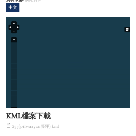
資料來源:
前期資料
中文
KML檔案下載
255(pilwaayan藤坪).kml