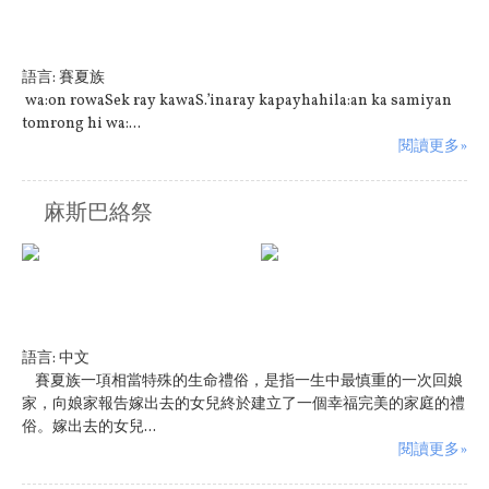
語言:
賽夏族
wa:on rowaSek ray kawaS.’inaray kapayhahila:an ka samiyan
tomrong hi wa:...
閱讀更多»
麻斯巴絡祭
語言:
中文
賽夏族一項相當特殊的生命禮俗，是指一生中最慎重的一次回娘
家，向娘家報告嫁出去的女兒終於建立了一個幸福完美的家庭的禮
俗。嫁出去的女兒...
閱讀更多»