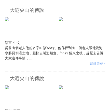
大霸尖山的傳說
語言:
中文
從前有個老人他的名字叫做’obay。他作夢到有一個老人跟他說海
水將要倒灌土地，趕快去製造船隻。’obay 醒來之後，趕緊去告訴
大家這件事情，...
閱讀更多»
大霸尖山的傳說