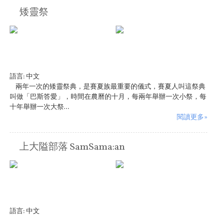
矮靈祭
語言:
中文
兩年一次的矮靈祭典，是賽夏族最重要的儀式，賽夏人叫這祭典
叫做「巴斯答愛」，時間在農曆的十月，每兩年舉辦一次小祭，每
十年舉辦一次大祭...
閱讀更多»
上大隘部落 SamSama:an
語言:
中文