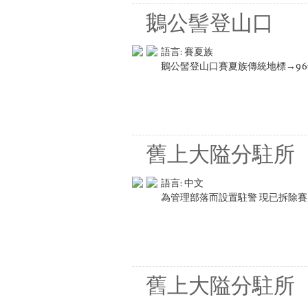
鵝公髻登山口
語言:
賽夏族
鵝公髻登山口賽夏族傳統地標→9
舊上大隘分駐所
語言:
中文
為管理部落而設置駐警 現已拆除
舊上大隘分駐所