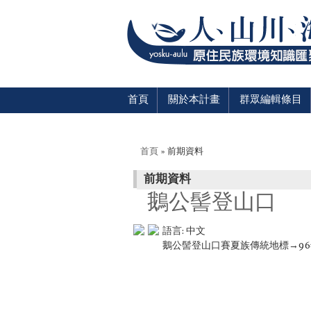
首頁
關於本計畫
群眾編輯條目
您在這裡
首頁
» 前期資料
前期資料
鵝公髻登山口
語言:
中文
鵝公髻登山口賽夏族傳統地標→9