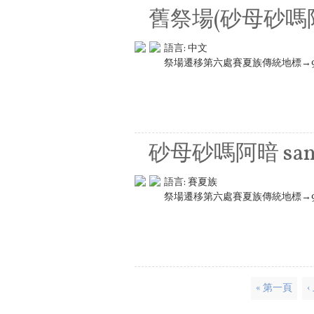
舊祭場(砂母砂嗎
語言:
中文
祭場遷移第六處賽夏族傳統地標→
砂母砂嗎阿暗 sams
語言:
賽夏族
祭場遷移第六處賽夏族傳統地標→
頁面
« 第一頁
‹