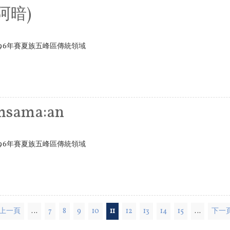
阿暗)
96年賽夏族五峰區傳統領域
ama:an
96年賽夏族五峰區傳統領域
 上一頁
…
7
8
9
10
11
12
13
14
15
…
下一頁