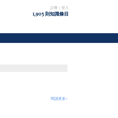
註冊
｜
登入
1,903 則知識條目
閱讀更多»