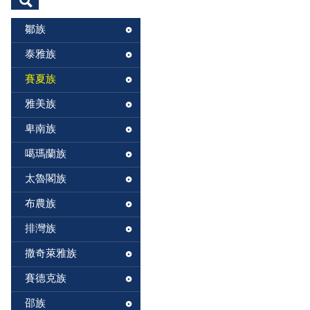
鄒族
泰雅族
賽夏族
雅美族
卑南族
噶瑪蘭族
太魯閣族
布農族
排灣族
撒奇萊雅族
賽德克族
邵族