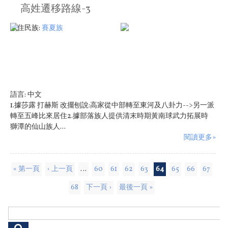
高姓遷移路線-3
原住民族:
賽夏族
語言:
中文
1.據莎露 打赫斯 改擺刨說:高家從中部轉至東河及八卦力-->另一派
轉至五峰比來居住2.據部落族人提供清末時期黃南球武力拓展時
獅潭的仙山族人...
閱讀更多»
頁面
« 第一頁
‹ 上一頁
…
60
61
62
63
64
65
66
67
68
下一頁 ›
最後一頁 »
搜尋表單