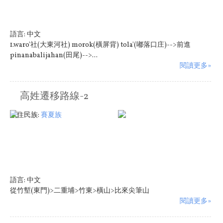
語言:
中文
1.waro'社(大東河社) morok(橫屏背) tola'(嘟落口庄)-->前進
pinanabalijahan(田尾)-->...
閱讀更多»
高姓遷移路線-2
原住民族:
賽夏族
語言:
中文
從竹塹(東門)>二重埔>竹東>橫山>比來尖筆山
閱讀更多»