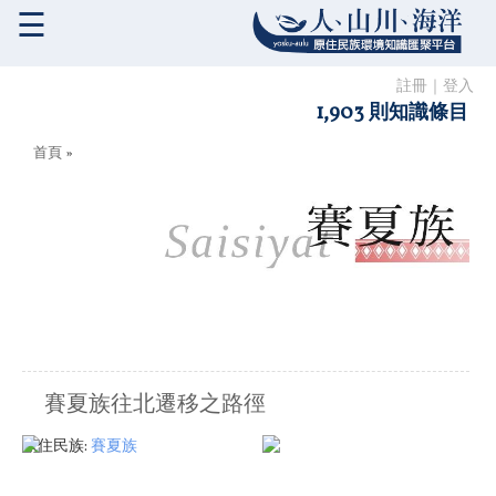
☰
註冊
｜
登入
1,903 則知識條目
您在這裡
首頁
»
賽夏族往北遷移之路徑
原住民族:
賽夏族