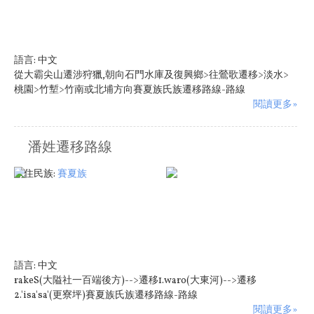
語言:
中文
從大霸尖山遷涉狩獵,朝向石門水庫及復興鄉>往鶯歌遷移>淡水>
桃園>竹塹>竹南或北埔方向賽夏族氏族遷移路線-路線
閱讀更多»
潘姓遷移路線
原住民族:
賽夏族
語言:
中文
rakeS(大隘社一百端後方)-->遷移1.waro(大東河)-->遷移
2.'isa'sa'(更寮坪)賽夏族氏族遷移路線-路線
閱讀更多»