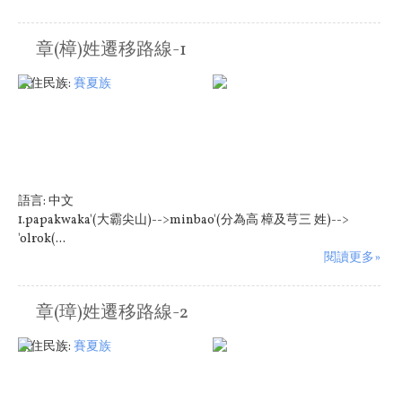
章(樟)姓遷移路線-1
原住民族:
賽夏族
語言:
中文
1.papakwaka'(大霸尖山)-->minbao'(分為高 樟及芎三 姓)-->
'olrok(...
閱讀更多»
章(璋)姓遷移路線-2
原住民族:
賽夏族