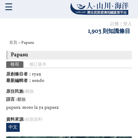
☰
註冊
｜
登入
1,903 則知識條目
您在這裡
首頁
» Papasu
Papasu
主要索引標籤
檢視
(作用中頁籤)
修訂版本
原創條目者：
ryan
最新編輯者：
sendo
原住民族:
鄒族
語言
鄒族
papasx. moso la ya papasx.
資料來源:
前期資料
中文