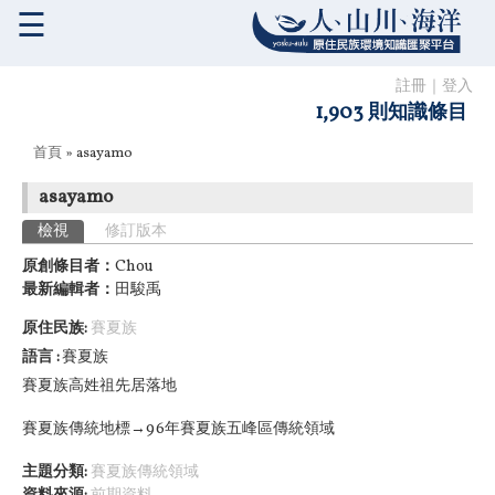
☰
註冊
｜
登入
1,903 則知識條目
您在這裡
首頁
» asayamo
asayamo
主要索引標籤
檢視
(作用中頁籤)
修訂版本
原創條目者：
Chou
最新編輯者：
田駿禹
原住民族:
賽夏族
語言
賽夏族
賽夏族高姓祖先居落地
賽夏族傳統地標→96年賽夏族五峰區傳統領域
主題分類:
賽夏族傳統領域