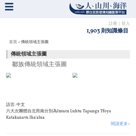
☰
註冊
｜
登入
1,903 則知識條目
您在這裡
首頁
» 傳統領域主張圖
傳統領域主張圖
鄒族傳統領域主張圖
語言:
中文
六大次團體自北而南分別為Imucu Luhtu Tapangx Tfoya
Katakanavu lha'alua
閱讀更多»