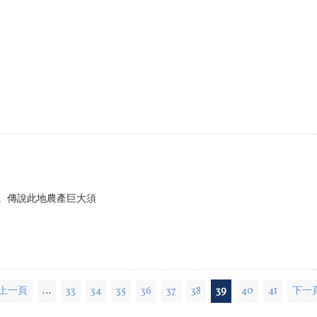
。傳說此地農產巨大須
 上一頁
…
33
34
35
36
37
38
39
40
41
下一頁