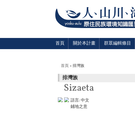
首頁
關於本計畫
群眾編輯條目
您在這裡
首頁
» 排灣族
排灣族
Sizaeta
語言:
中文
鋪地之意