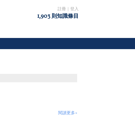
註冊
｜
登入
1,903 則知識條目
閱讀更多»